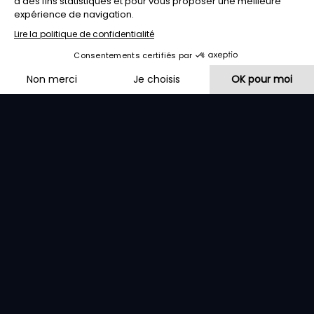
Les banquets du bistrot La
Cave
Vous recherchez un endroit convivial pour vous retrouver
en famille ?
Notre restaurant vous propose de vous accompagner dans
l’organisation de tous vos événements privés : mariage,
anniversaire, communion, baptême, enterrement…
Notre équipe se tient à votre disposition pour élaborer un
menu spécifique qui respecte vos envies et régimes
particuliers.