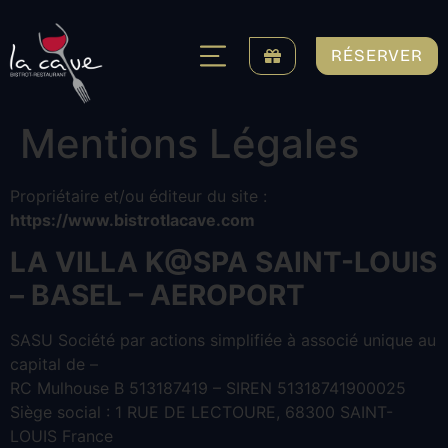
RÉSERVER
Mentions Légales
Propriétaire et/ou éditeur du site :
https://www.bistrotlacave.com
LA VILLA K@SPA SAINT-LOUIS
– BASEL – AEROPORT
SASU Société par actions simplifiée à associé unique au
capital de –
RC Mulhouse B 513187419 – SIREN 51318741900025
Siège social : 1 RUE DE LECTOURE, 68300 SAINT-
LOUIS France