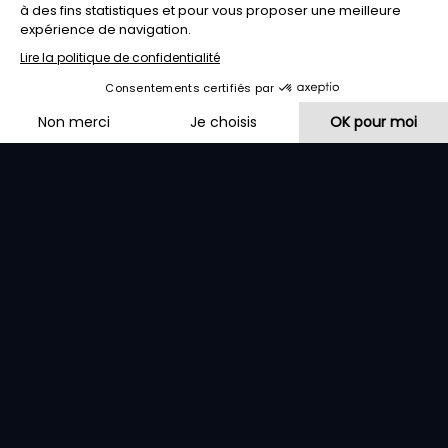
viennent vous parler de leur métier, leur domaine
viticole, le fruit de leur travail: LE VIN.
Pour vous faire découvrir les domaines viticoles, le
restaurant Bistrot LA CAVE organise tout au long de
l’année différentes animations autour du vin et de la
restauration.
Ce sont les événements Mets & Vins que vous
retrouverez dans la page Actualités.